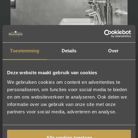
Toestemming
Details
Over
Over Munneke
Stukadoors
Deze website maakt gebruik van cookies
Wij hechten veel waarde aan kwaliteit. Dat maken we
We gebruiken cookies om content en advertenties te
waar door alleen met topmaterialen te werken. De
personaliseren, om functies voor social media te bieden
materialen die we gebruiken komen altijd ‘vers van
en om ons websiteverkeer te analyseren. Ook delen we
informatie over uw gebruik van onze site met onze
de pers’. We kopen ze de dag dat we ze nodig
partners voor social media, adverteren en analyse.
hebben in bij de groothandel. Uiteraard zijn al onze
merken kwalitatief hoogwaardig. Naast kwaliteit staan
wij garant voor netjes werken. Een van de
Alle cookies toestaan