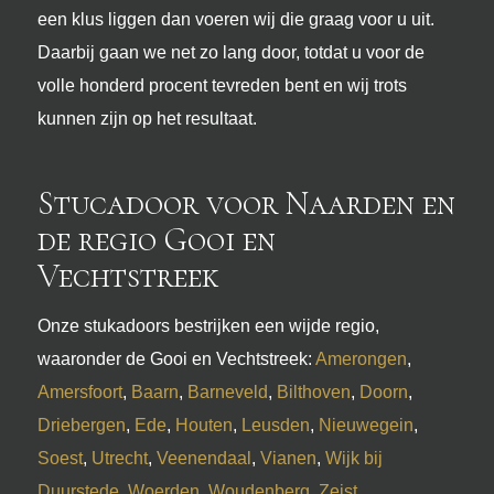
een klus liggen dan voeren wij die graag voor u uit.
Daarbij gaan we net zo lang door, totdat u voor de
volle honderd procent tevreden bent en wij trots
kunnen zijn op het resultaat.
Stucadoor voor Naarden en
de regio Gooi en
Vechtstreek
Onze stukadoors bestrijken een wijde regio,
waaronder de Gooi en Vechtstreek:
Amerongen
,
Amersfoort
,
Baarn
,
Barneveld
,
Bilthoven
,
Doorn
,
Driebergen
,
Ede
,
Houten
,
Leusden
,
Nieuwegein
,
Soest
,
Utrecht
,
Veenendaal
,
Vianen
,
Wijk bij
Duurstede
,
Woerden
,
Woudenberg
,
Zeist
.