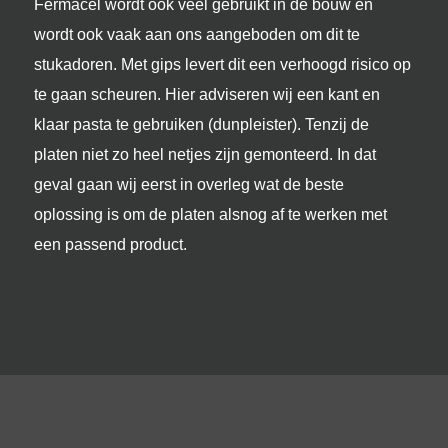
Stukadoor Zeist
Fermacel wordt ook veel gebruikt in de bouw en
wordt ook vaak aan ons aangeboden om dit te
Leveranciers
stukadoren. Met gips levert dit een verhoogd risico op
te gaan scheuren. Hier adviseren wij een kant en
klaar pasta te gebruiken (dunpleister). Tenzij de
platen niet zo heel netjes zijn gemonteerd. In dat
geval gaan wij eerst in overleg wat de beste
oplossing is om de platen alsnog af te werken met
een passend product.
© Copyright - Munneke Stukadoors
Algemene Voorwaarden
Privacy
Disclaimer
Sitemap
Cookiebeleid
Ontwerp & Realisatie
Webvriend
laat u inspireren