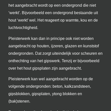
Dunpleister
het aangebracht wordt op een ondergrond die niet
Pleisterwerk stucwerk
‘werkt’. Bijvoorbeeld een ondergrond bestaande uit
Sierlijsten
hout ‘werkt’ wel. Het reageert op warmte, kou en de
Buitengevelisolatie
luchtvochtigheid.
Pleisterwerk kan dan in principe ook niet worden
Werkgebied
aangebracht op houten, ijzeren, glazen en kunststof
Stukadoor Amerongen
Stukadoor Amersfoort
ondergronden. Dat zorgt uiteindelijk voor scheuren en
Stukadoor Baarn
Stukadoor Barneveld
onthechting van het gipswerk. Tenzij er bijvoorbeeld
Stukadoor Bilthoven
Stukadoor Doorn
over het hout gipsplaten zijn aangebracht.
Stukadoor Ede
Stukadoor Hilversum
Stukadoor Houten
Stukadoor Leusden
Pleisterwerk kan wel aangebracht worden op de
Stukadoor Nieuwegein
Stukadoor Soest
volgende ondergronden: beton, kalkzandsteen,
Stukadoor Utrecht
Stukadoor Veenendaal
gipsblokken, gipsplaten, ytong blokken en
Stukadoor Vianen
Stukadoor Wijk bij Duurstede
(bak)stenen.
Stukadoor Woerden
Stukadoor Woudenberg