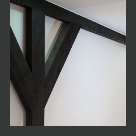
OVER MUNNEKE STUKADOORS
Van wanden, plafonds, buitenwerk tot exclusief
stucwerk. Munneke Stukadoors is al ruim 20 jaar uw
partner voor kwaliteitsstucwerk in de breedste zin van
het woord.
Guy Munneke is finalist van
Stucmasters
!