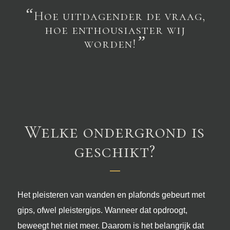
“
Hoe uitdagender de vraag,
CONTACTGEGEVENS
hoe enthousiaster wij
”
worden!
0343 – 234510
info@munnekestukadoors.nl
Diederichslaan 15, 3971 PA Driebergen-Rijsenburg
Kvk-nummer: 52513467
ONZE DIENSTEN
Stucen
Welke ondergrond is
Stucwerk buiten
geschikt?
Stucwerk binnen
SPECIALISMEN
Betonciré stucwerk
Het pleisteren van wanden en plafonds gebeurt met
Betonlook stucwerk
gips, ofwel pleistergips. Wanneer dat opdroogt,
Sierpleister stucwerk
beweegt het niet meer. Daarom is het belangrijk dat