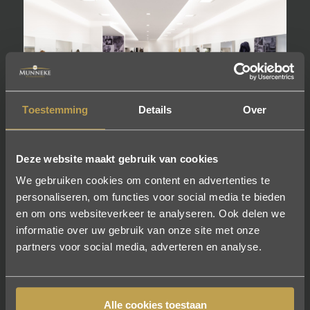
Toestemming
Details
Over
Deze website maakt gebruik van cookies
Over Munneke
We gebruiken cookies om content en advertenties te
personaliseren, om functies voor social media te bieden
Stukadoors
en om ons websiteverkeer te analyseren. Ook delen we
informatie over uw gebruik van onze site met onze
Guy Munneke is een gerenommeerde naam in dit
partners voor social media, adverteren en analyse.
vak. Al meer dan 20 jaar zijn wij specialist en staan
wij met ons team van professionals voor u klaar. Wij
zijn een betrouwbare partner voor stucwerk, in de
Alle cookies toestaan