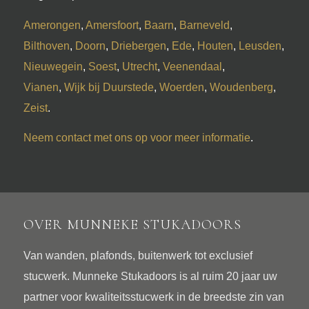
Amerongen
,
Amersfoort
,
Baarn
,
Barneveld
,
Bilthoven
,
Doorn
,
Driebergen
,
Ede
,
Houten
,
Leusden
,
Nieuwegein
,
Soest
,
Utrecht
,
Veenendaal
,
Vianen
,
Wijk bij Duurstede
,
Woerden
,
Woudenberg
,
Zeist
.
Neem contact met ons op voor meer informatie
.
OVER MUNNEKE STUKADOORS
Van wanden, plafonds, buitenwerk tot exclusief
stucwerk. Munneke Stukadoors is al ruim 20 jaar uw
partner voor kwaliteitsstucwerk in de breedste zin van